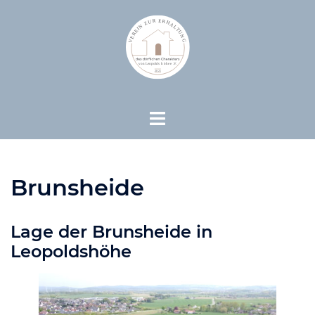
Zum
Inhalt
springen
Menü
umschalten
Brunsheide
Lage der Brunsheide in
Leopoldshöhe