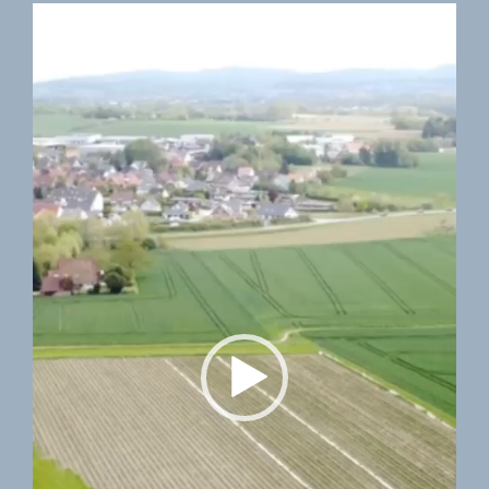
Video-
E
Player
R
E
I
N